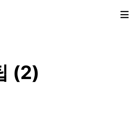
≡
 (2)