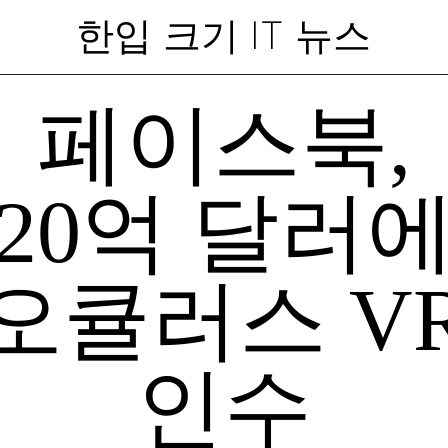
한입 크기 IT 뉴스
페이스북,
20억 달러
오큘러스 V
인수