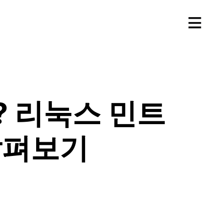
≡
? 리눅스 민트
, 살펴보기