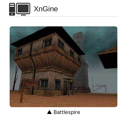
XnGine
▲ Battlespire