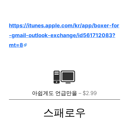
https://itunes.apple.com/kr/app/boxer-for
-gmail-outlook-exchange/id561712083?
mt=8
아쉽게도 언급만을 – $2.99
스패로우