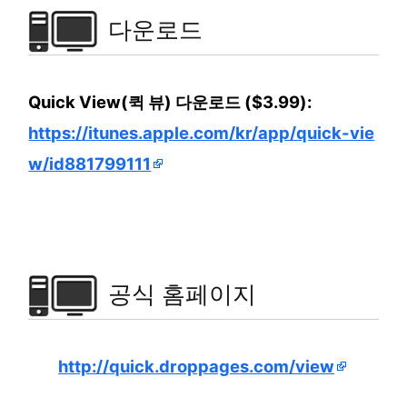
다운로드
Quick View(퀵 뷰) 다운로드 ($3.99):
https://itunes.apple.com/kr/app/quick-vie
w/id881799111
공식 홈페이지
http://quick.droppages.com/view