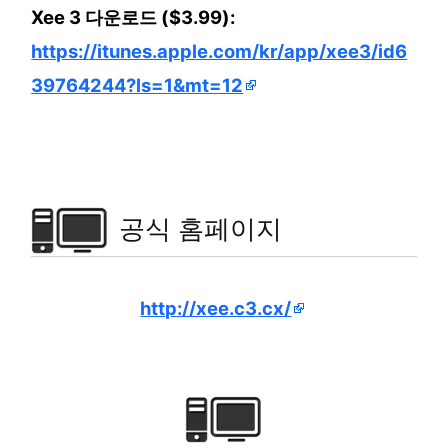
Xee 3 다운로드 ($3.99):
https://itunes.apple.com/kr/app/xee3/id6
39764244?ls=1&mt=12
공식 홈페이지
http://xee.c3.cx/