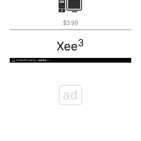
$3.99
3
Xee
ad