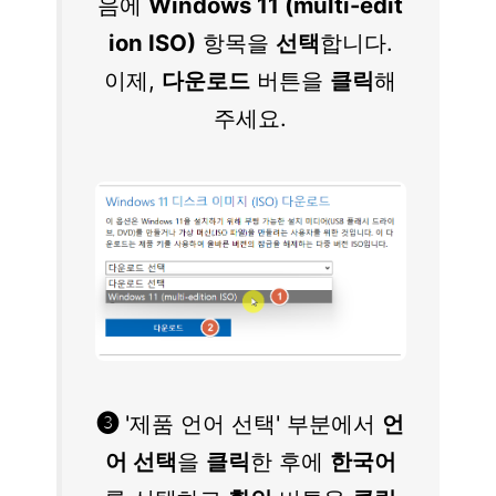
음에
Windows 11 (multi-edit
ion ISO)
항목을
선택
합니다.
이제,
다운로드
버튼을
클릭
해
주세요.
❸
'제품 언어 선택' 부분에서
언
어 선택
을
클릭
한 후에
한국어